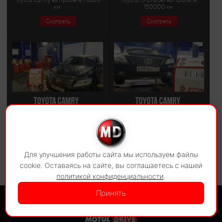
км.
150000 км.
Смотреть
Смотреть
Toyota Camry
Toyota Camry
Полная замена масла в АКПП
Полная замена масла в АКПП
Toyota Camry на пробеге 125072
Toyota Camry на пробеге 167200
км.
км.
Смотреть
Смотреть
Для улучшения работы сайта мы используем файлы
cookie. Оставаясь на сайте, вы соглашаетесь с нашей
политикой конфиденциальности
.
Принять