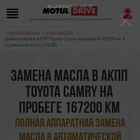
×
АКЦИЯ MOTUL-DRIVE
Центр замены масла и эксплуатационных жидкостей
›
›
Главная страница
Наши работы
Замена масла в АКПП Toyota Camry на пробеге 167200 км. 6
ступенчатая Aisin (U760E)
Замена масла в АКПП
Toyota Camry на
пробеге 167200 км
Полная аппаратная замена
масла в автоматической