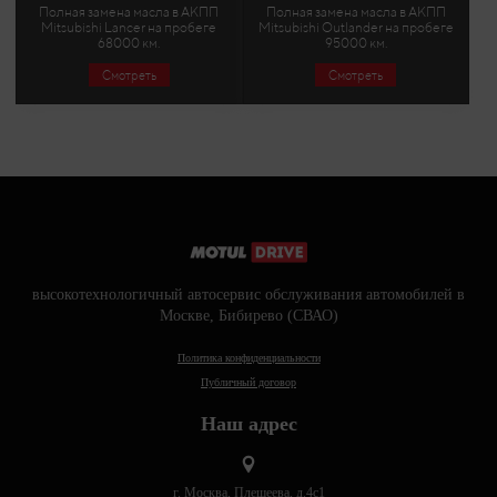
Полная замена масла в АКПП
Полная замена масла в АКПП
Mitsubishi Lancer на пробеге
Mitsubishi Outlander на пробеге
68000 км.
95000 км.
Смотреть
Смотреть
высокотехнологичный автосервис обслуживания автомобилей в
Москве, Бибирево (СВАО)
Политика конфиденциальности
Публичный договор
Наш адрес
г. Москва, Плещеева, д.4с1