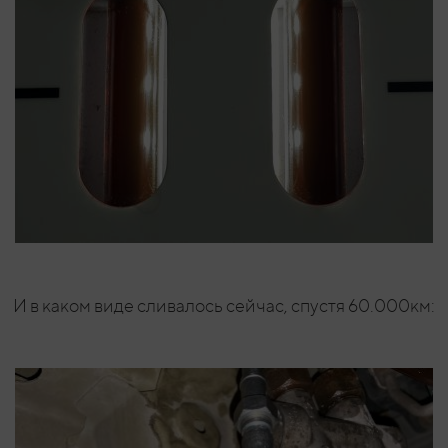
И в каком виде сливалось сейчас, спустя 60.000км: