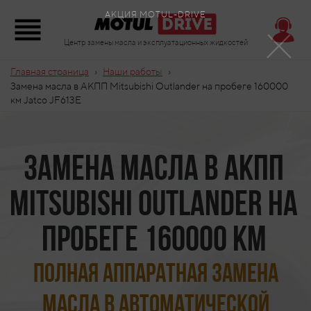
×
АКЦИЯ MOTUL-DRIVE
Центр замены масла и эксплуатационных жидкостей
›
›
Главная страница
Наши работы
Замена масла в АКПП Mitsubishi Outlander на пробеге 160000
км Jatco JF613E
Замена масла в АКПП
Mitsubishi Outlander на
пробеге 160000 км
Полная аппаратная замена
масла в автоматической