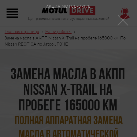
×
АКЦИЯ MOTUL-DRIVE
Центр замены масла и эксплуатационных жидкостей
›
›
Главная страница
Наши работы
Замена масла в АКПП Nissan X-Trail на пробеге 165000 км. По
Nissan RE0F10A по Jatco JF011E
Замена масла в АКПП
Nissan X-Trail на
пробеге 165000 км
Полная аппаратная замена
масла в автоматической