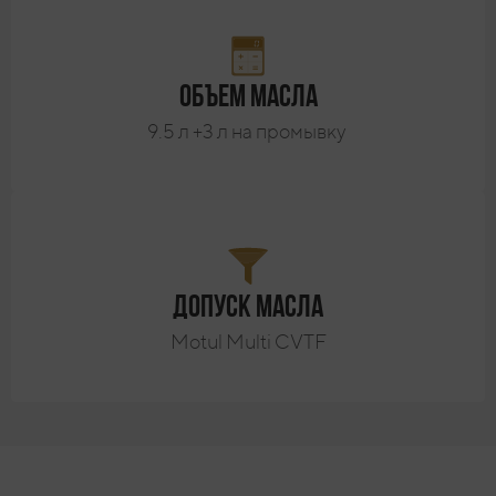
Объем масла
9.5 л +3 л на промывку
Допуск масла
Motul Multi CVTF