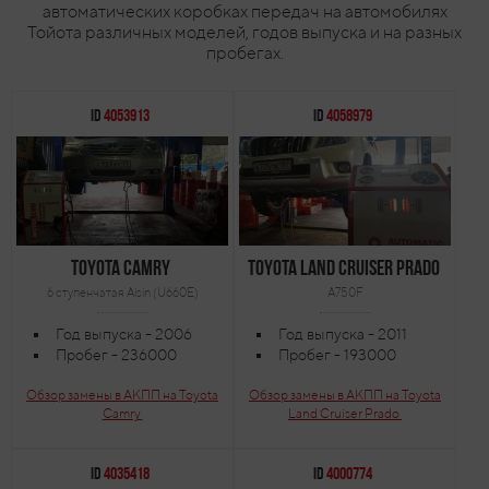
автоматических коробках передач на автомобилях
Тойота различных моделей, годов выпуска и на разных
пробегах.
ID
4053913
ID
4058979
Toyota Camry
Toyota Land Cruiser Prado
6 ступенчатая Aisin (U660E)
A750F
Год выпуска - 2006
Год выпуска - 2011
Пробег - 236000
Пробег - 193000
Обзор замены в АКПП на Toyota
Обзор замены в АКПП на Toyota
Camry
Land Cruiser Prado
ID
4035418
ID
4000774