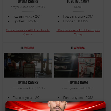
Toyota Camry
Toyota Camry
6 ступенчатая Aisin (U760E)
U660E
Год выпуска - 2014
Год выпуска - 2017
Пробег - 125072
Пробег - 83355
Обзор замены в АКПП на Toyota
Обзор замены в АКПП на Toyota
Camry
Camry
ID
3993888
ID
4098054
Toyota Camry
Toyota RAV4
6 ступенчатая Aisin (U760E)
6-и ступенчатая U760E/F
Год выпуска - 2014
Год выпуска - 2012
Пробег - 78300
Пробег - 72000