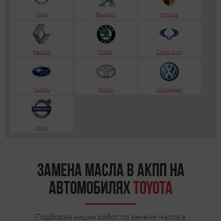
Opel
Peugeot
Porsche
Renault
Skoda
Ssang Yong
Subaru
Toyota
Volkswagen
Volvo
Замена масла в АКПП на
автомобилях
Toyota
Подборка наших работ по замене масла в