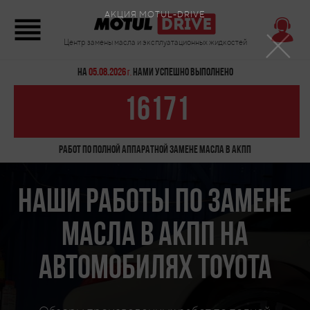
×
АКЦИЯ MOTUL-DRIVE
Центр замены масла и эксплуатационных жидкостей
На
05.08.2026
нами успешно выполнено
г.
16171
работ по полной аппаратной замене масла в АКПП
Наши работы по замене
масла в АКПП на
автомобилях Toyota