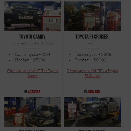
Toyota Camry
Toyota FJ Cruiser
6 ступенчатая Aisin (U760E)
A750F
Год выпуска - 2014
Год выпуска - 2008
Пробег - 167200
Пробег - 150000
Обзор замены в АКПП на Toyota
Обзор замены в АКПП на Toyota
Camry
FJ Cruiser
ID
4033033
ID
4094160