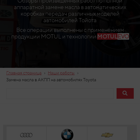
Обзоры произведенных работ по полной
аппаратной замене масла в автоматических
коробках передач различных моделей
автомобилей Тойота
Все операции выполнены с применением
продукции MOTUL и технологии
MOTUL
EVO
›
›
Главная страница
Наши работы
Замена масла в АКПП на автомобилях Toyota