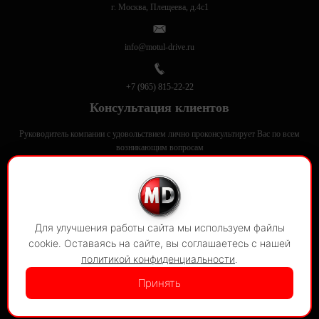
г. Москва, Плещеева, д.4с1
info@motul-drive.ru
+7 (965) 815-22-22
Консультация клиентов
Руководитель компании с удовольствием лично проконсультирует Вас по всем
возникающим вопросам
Motul-Drive в соцсетях
Для улучшения работы сайта мы используем файлы
© 2020-2026
Motul Drive
cookie. Оставаясь на сайте, вы соглашаетесь с нашей
все права защищены
политикой конфиденциальности
.
Принять