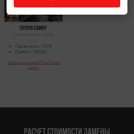
Toyota Camry
6 ступенчатая Aisin (U760E)
Год выпуска - 2018
Пробег - 59000
Обзор замены в АКПП на Toyota
Camry
Расчет стоимости замены