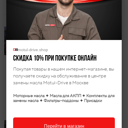
Обзор замены в АКПП на Toyota
Обзор замены в АКПП на Toyota
Camry
RAV4
ID
4088907
ID
4070050
motul-drive.shop
Скидка 10% при покупке онлайн
Toyota Land Cruiser Prado
Toyota Land Cruiser Prado
6-и ступенчатая AC60F
6-и ступенчатая AC60F
Покупая товары в нашем интернет-магазине, вы
получаете скидку на обслуживание в центре
Год выпуска - 2018
Год выпуска - 2015
замены масла Motul-Drive в Москве
Пробег - 68300
Пробег - 63000
Обзор замены в АКПП на Toyota
Обзор замены в АКПП на Toyota
Моторные масла ✦ Масла для АКПП ✦ Комплекты для
Land Cruiser Prado
Land Cruiser Prado
замены масла ✦ Фильтры-поддоны ✦ Присадки
ID
4053877
Перейти в магазин