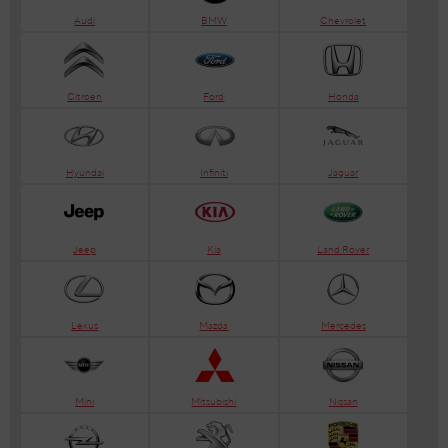
Audi
BMW
Chevrolet
Citroen
Ford
Honda
Hyundai
Infiniti
Jaguar
Jeep
Kia
Land Rover
Lexus
Mazda
Mercedes
Mini
Mitsubishi
Nissan