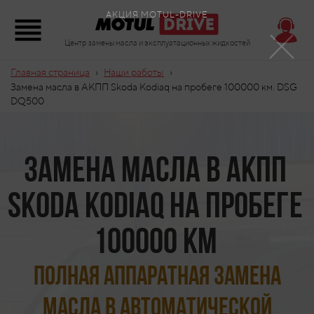
×
АКЦИЯ MOTUL-DRIVE
Центр замены масла и эксплуатационных жидкостей
›
›
Главная страница
Наши работы
Замена масла в АКПП Skoda Kodiaq на пробеге 100000 км. DSG
DQ500
Замена масла в АКПП
Skoda Kodiaq на пробеге
100000 км
Полная аппаратная замена
масла в автоматической