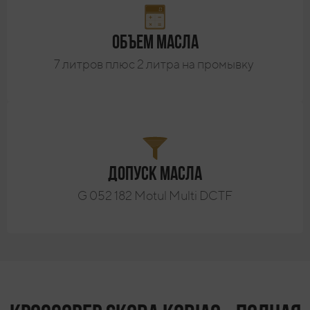
Объем масла
7 литров плюс 2 литра на промывку
Допуск масла
G 052 182 Motul Multi DCTF