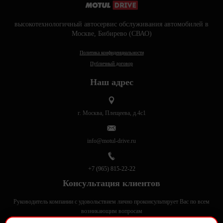
высокотехнологичный автосервис обслуживания автомобилей в
Москве, Бибирево (СВАО)
Политика конфиденциальности
Публичный договор
Наш адрес
г. Москва, Плещеева, д.4с1
info@motul-drive.ru
+7 (965) 815-22-22
Консультация клиентов
Руководитель компании с удовольствием лично проконсультирует Вас по всем
возникающим вопросам