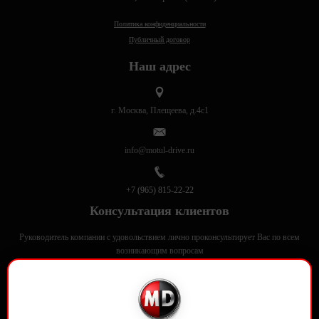
Политика конфиденциальности
Публичный договор
Наш адрес
г. Москва, Плещеева, д.4с1
info@motul-drive.ru
+7 (965) 815-22-22
Консультация клиентов
Руководитель компании с удовольствием лично проконсультирует Вас по всем
возникающим вопросам
Motul-Drive в соцсетях