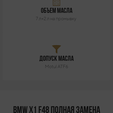
Объем масла
7 л+2 л на промывку
Допуск масла
Motul ATF6
BMW X1 F48 Полная замена