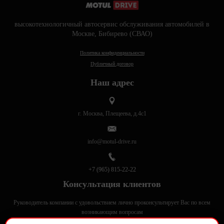
высокотехнологичный автосервис обслуживания автомобилей в
Москве, Бибирево (СВАО)
Политика конфиденциальности
Публичный договор
Наш адрес
г. Москва, Плещеева, д.4с1
info@motul-drive.ru
+7 (965) 815-22-22
Консультация клиентов
Руководитель компании с удовольствием лично проконсультирует Вас по всем
возникающим вопросам