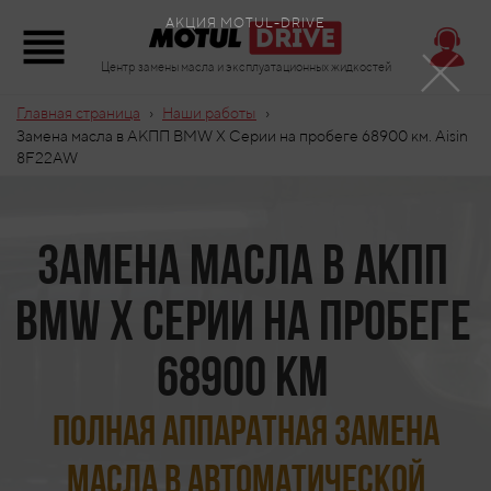
×
АКЦИЯ MOTUL-DRIVE
Центр замены масла и эксплуатационных жидкостей
›
›
Главная страница
Наши работы
Замена масла в АКПП BMW X Серии на пробеге 68900 км. Aisin
8F22AW
Замена масла в АКПП
BMW X Серии на пробеге
68900 км
Полная аппаратная замена
масла в автоматической